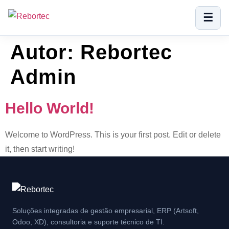
☰
Autor:
Rebortec
Admin
Hello World!
Welcome to WordPress. This is your first post. Edit or delete
it, then start writing!
Soluções integradas de gestão empresarial, ERP (Artsoft,
Odoo, XD), consultoria e suporte técnico de TI.